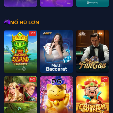
Treasures Aztec
Prosperity Tree
Diamond Blues
NỔ HŨ LỚN
HOT
DG Fantan
Ancient Island
EBET Baccarat
MỚI
HOT