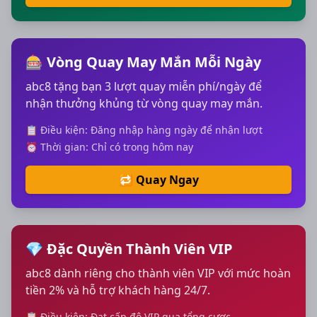
🎰 Vòng Quay May Mắn Mỗi Ngày
abc8 tặng bạn 3 lượt quay miễn phí/ngày để
nhận thưởng khủng từ vòng quay may mắn.
📋 Điều kiện: Đăng nhập hàng ngày để nhận lượt
⏰ Thời gian: Chỉ có trong hôm nay
🔁 Quay Ngay
💎 Đặc Quyền Thành Viên VIP
abc8 dành riêng cho thành viên VIP với mức hoàn
tiền 2% và hỗ trợ khách hàng 24/7.
📋 Điều kiện: Đạt cấp độ VIP qua tổng cược