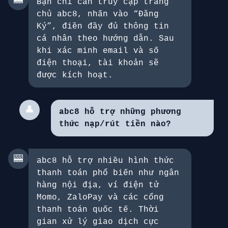
Bạn chỉ cần truy cập trang
chủ abc8, nhấn vào “Đăng
Ký”, điền đầy đủ thông tin
cá nhân theo hướng dẫn. Sau
khi xác minh email và số
điện thoại, tài khoản sẽ
được kích hoạt.
👤
abc8 hỗ trợ những phương
thức nạp/rút tiền nào?
🎰
abc8 hỗ trợ nhiều hình thức
thanh toán phổ biến như ngân
hàng nội địa, ví điện tử
Momo, ZaloPay và các cổng
thanh toán quốc tế. Thời
gian xử lý giao dịch cực