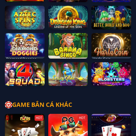
Hot Hot Chilli Pot
Beriched
Bombuster
Aztec Spins
Dragon King
Betty, Boris & Boo
Diamond Doggies
Harle Coin
Banana Bingo
4Squad
Crazy Genie
Blobsters
GAME BẮN CÁ KHÁC
HOT
HOT