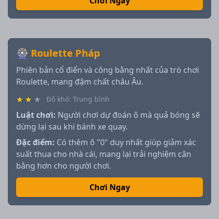
Chơi Ngay
🎡 Roulette Pháp
Phiên bản cổ điển và công bằng nhất của trò chơi
Roulette, mang đậm chất châu Âu.
★
★
★
Độ khó: Trung bình
Luật chơi:
Người chơi dự đoán ô mà quả bóng sẽ
dừng lại sau khi bánh xe quay.
Đặc điểm:
Có thêm ô "0" duy nhất giúp giảm xác
suất thua cho nhà cái, mang lại trải nghiệm cân
bằng hơn cho người chơi.
Chơi Ngay