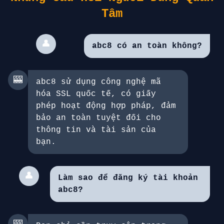
Tâm
👤
abc8 có an toàn không?
🎰
abc8 sử dụng công nghệ mã
hóa SSL quốc tế, có giấy
phép hoạt động hợp pháp, đảm
bảo an toàn tuyệt đối cho
thông tin và tài sản của
bạn.
👤
Làm sao để đăng ký tài khoản
abc8?
🎰