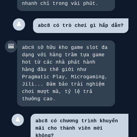
nhanh chỉ trong vài phút.
👤
abc8 có trò chơi gì hấp dẫn?
🎰
abc8 sở hữu kho game slot đa
dạng với hàng trăm tựa game
hot từ các nhà phát hành
hàng đầu thế giới như
Pragmatic Play, Microgaming,
Jili... Đảm bảo trải nghiệm
chơi mượt mà, tỷ lệ trả
thưởng cao.
👤
abc8 có chương trình khuyến
mãi cho thành viên mới
không?