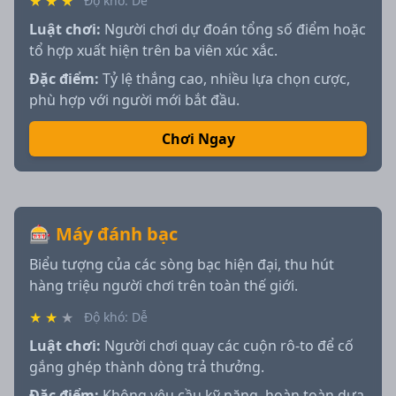
★
★
★
Độ khó: Dễ
Luật chơi:
Người chơi dự đoán tổng số điểm hoặc
tổ hợp xuất hiện trên ba viên xúc xắc.
Đặc điểm:
Tỷ lệ thắng cao, nhiều lựa chọn cược,
phù hợp với người mới bắt đầu.
Chơi Ngay
🎰 Máy đánh bạc
Biểu tượng của các sòng bạc hiện đại, thu hút
hàng triệu người chơi trên toàn thế giới.
★
★
★
Độ khó: Dễ
Luật chơi:
Người chơi quay các cuộn rô-to để cố
gắng ghép thành dòng trả thưởng.
Đặc điểm:
Không yêu cầu kỹ năng, hoàn toàn dựa