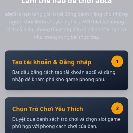
Làm thế nào để chơi abc8
abc8
là nền tảng giải trí di động dành riêng cho những
người chơi
Slots
chuyên nghiệp. Với thiết kế phong
cách cổ điển, chúng tôi mang đến cho bạn trải nghiệm
như trong sòng bài thực thụ.
Tạo tài khoản & Đăng nhập
1
Bắt đầu bằng cách tạo tài khoản abc8 và đăng
nhập để khám phá kho game phong phú.
Chọn Trò Chơi Yêu Thích
2
Duyệt qua danh sách trò chơi và chọn slot game
phù hợp với phong cách chơi của bạn.