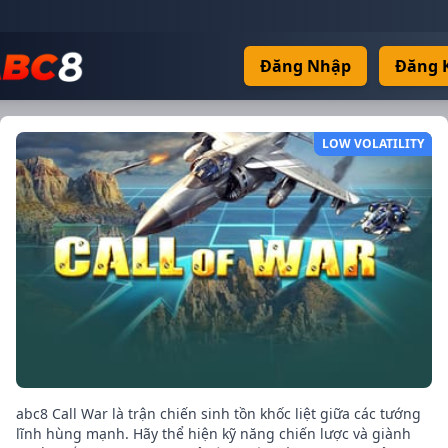
Đăng Nhập
Đăng 
abc8 Call War
LOW VOLATILITY
abc8 Call War là trận chiến sinh tồn khốc liệt giữa các tướng
lĩnh hùng mạnh. Hãy thể hiện kỹ năng chiến lược và giành