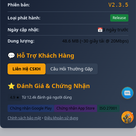
V2.3.5
Phiên bản:
Loại phát hành:
Release
Ngày cập nhật:
📅
3 ngày trước
Dung lượng:
48.6 MB (~30 giây tải @ 20Mbps)
💬 Hỗ Trợ Khách Hàng
Liên Hệ CSKH
Câu Hỏi Thường Gặp
⭐ Đánh Giá & Chứng Nhận
4.9 ★
Từ 12.4k đánh giá người dùng
Chứng nhận Google Play
Chứng nhận App Store
ISO 27001
Chính sách bảo mật
•
Điều khoản sử dụng