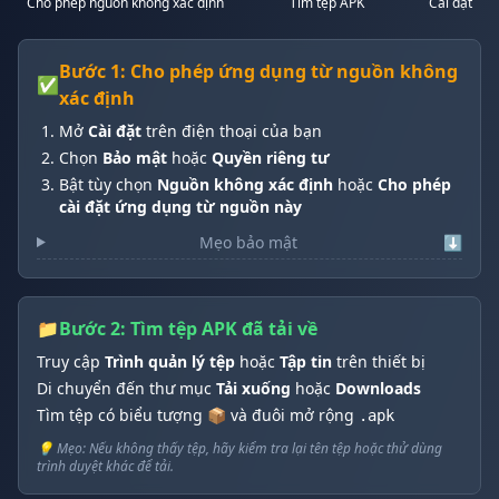
Cho phép nguồn không xác định
Tìm tệp APK
Cài đặt
Bước 1: Cho phép ứng dụng từ nguồn không
✅
xác định
Mở
Cài đặt
trên điện thoại của bạn
Chọn
Bảo mật
hoặc
Quyền riêng tư
Bật tùy chọn
Nguồn không xác định
hoặc
Cho phép
cài đặt ứng dụng từ nguồn này
Mẹo bảo mật
⬇️
📁
Bước 2: Tìm tệp APK đã tải về
Truy cập
Trình quản lý tệp
hoặc
Tập tin
trên thiết bị
Di chuyển đến thư mục
Tải xuống
hoặc
Downloads
Tìm tệp có biểu tượng 📦 và đuôi mở rộng
.apk
💡 Mẹo: Nếu không thấy tệp, hãy kiểm tra lại tên tệp hoặc thử dùng
trình duyệt khác để tải.