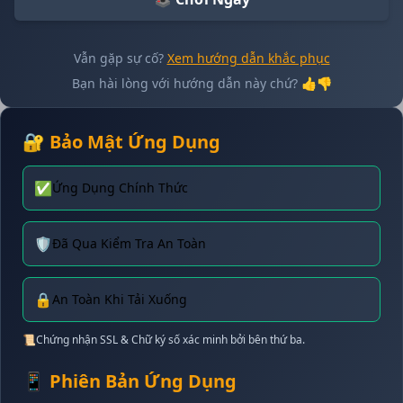
Vẫn gặp sự cố?
Xem hướng dẫn khắc phục
Bạn hài lòng với hướng dẫn này chứ? 👍👎
🔐 Bảo Mật Ứng Dụng
✅
Ứng Dụng Chính Thức
🛡️
Đã Qua Kiểm Tra An Toàn
🔒
An Toàn Khi Tải Xuống
📜
Chứng nhận SSL & Chữ ký số xác minh bởi bên thứ ba.
📱 Phiên Bản Ứng Dụng