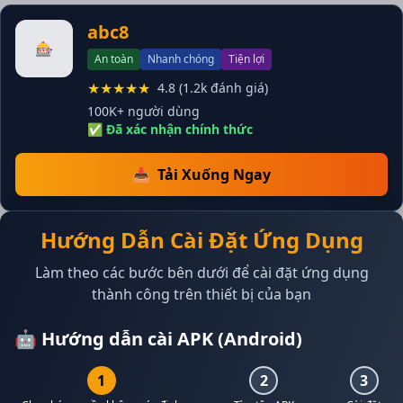
abc8
🎰
An toàn
Nhanh chóng
Tiện lợi
★★★★★
4.8 (1.2k đánh giá)
100K+ người dùng
✅ Đã xác nhận chính thức
📥
Tải Xuống Ngay
Hướng Dẫn Cài Đặt Ứng Dụng
Làm theo các bước bên dưới để cài đặt ứng dụng
thành công trên thiết bị của bạn
🤖 Hướng dẫn cài APK (Android)
1
2
3