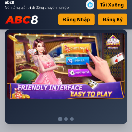
abc8
🌐
Tải Xuống
Nền tảng giải trí di động chuyên nghiệp
Đăng Nhập
Đăng Ký